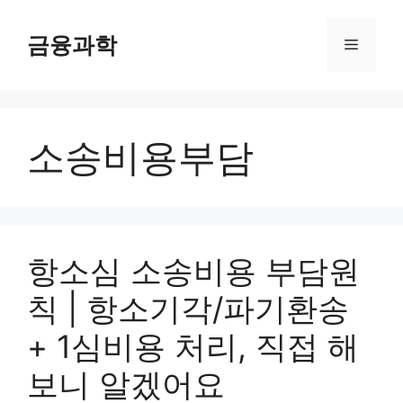
컨
텐
금융과학
메
츠
로
뉴
건
너
소송비용부담
뛰
기
항소심 소송비용 부담원
칙 | 항소기각/파기환송
+ 1심비용 처리, 직접 해
보니 알겠어요