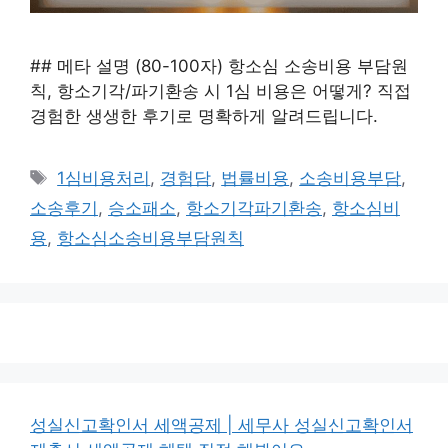
## 메타 설명 (80-100자) 항소심 소송비용 부담원
칙, 항소기각/파기환송 시 1심 비용은 어떻게? 직접
경험한 생생한 후기로 명확하게 알려드립니다.
태
1심비용처리
,
경험담
,
법률비용
,
소송비용부담
,
그
소송후기
,
승소패소
,
항소기각파기환송
,
항소심비
용
,
항소심소송비용부담원칙
성실신고확인서 세액공제 | 세무사 성실신고확인서