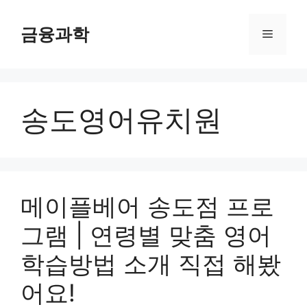
컨
텐
금융과학
메
츠
로
뉴
건
너
송도영어유치원
뛰
기
메이플베어 송도점 프로
그램 | 연령별 맞춤 영어
학습방법 소개 직접 해봤
어요!