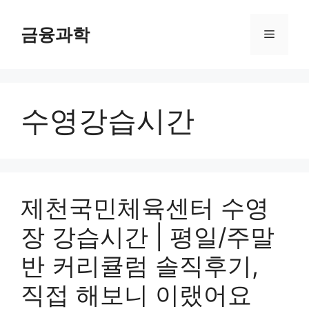
컨
텐
금융과학
메
츠
로
뉴
건
너
수영강습시간
뛰
기
제천국민체육센터 수영
장 강습시간 | 평일/주말
반 커리큘럼 솔직후기,
직접 해보니 이랬어요