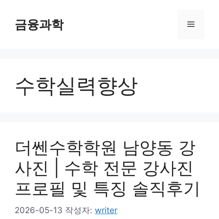
컨
텐
금융과학
메
츠
로
뉴
건
너
수학실력향상
뛰
기
더쎈수학학원 남양동 강
사진 | 수학 전문 강사진
프로필 및 특징 솔직후기
2026-05-13
작성자:
writer