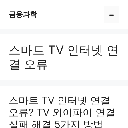
컨
텐
금융과학
메
츠
로
뉴
건
너
스마트 TV 인터넷 연
뛰
기
결 오류
스마트 TV 인터넷 연결
오류? TV 와이파이 연결
실패 해결 5가지 방법