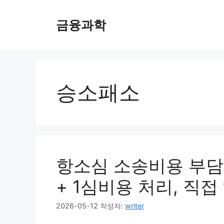
컨
텐
금융과학
츠
로
건
너
뛰
승소패소
기
항소심 소송비용 부담
+ 1심비용 처리, 직
2026-05-12
작성자:
writer