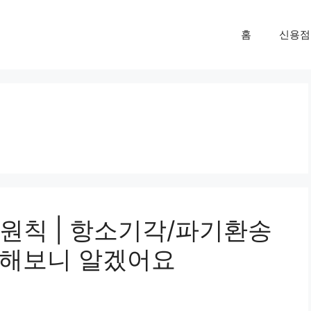
홈
신용점
원칙 | 항소기각/파기환송
접 해보니 알겠어요