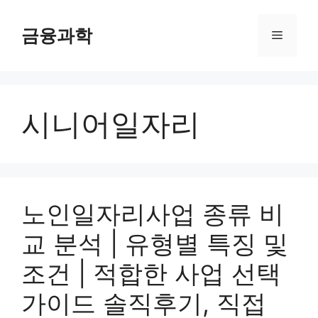
컨
텐
금융과학
메
츠
로
뉴
건
너
시니어일자리
뛰
기
노인일자리사업 종류 비
교 분석 | 유형별 특징 및
조건 | 적합한 사업 선택
가이드 솔직후기, 직접