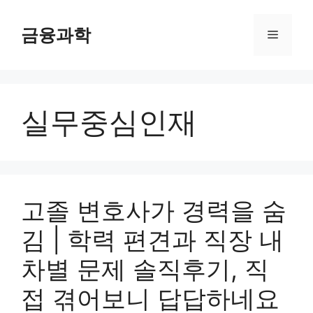
컨
텐
금융과학
메
츠
로
뉴
건
너
실무중심인재
뛰
기
고졸 변호사가 경력을 숨
김 | 학력 편견과 직장 내
차별 문제 솔직후기, 직
접 겪어보니 답답하네요