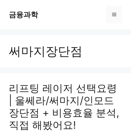
컨
텐
금융과학
메
츠
로
뉴
건
너
써마지장단점
뛰
기
리프팅 레이저 선택요령
| 울쎄라/써마지/인모드
장단점 + 비용효율 분석,
직접 해봤어요!