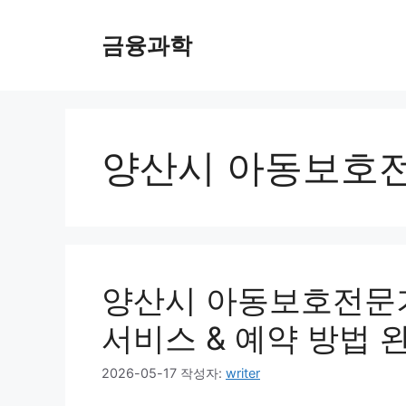
컨
텐
금융과학
츠
로
건
너
뛰
양산시 아동보호
기
양산시 아동보호전문기
서비스 & 예약 방법 
2026-05-17
작성자:
writer