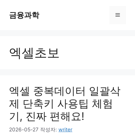
컨
텐
금융과학
메
츠
로
뉴
건
너
엑셀초보
뛰
기
엑셀 중복데이터 일괄삭
제 단축키 사용팁 체험
기, 진짜 편해요!
2026-05-27
작성자:
writer