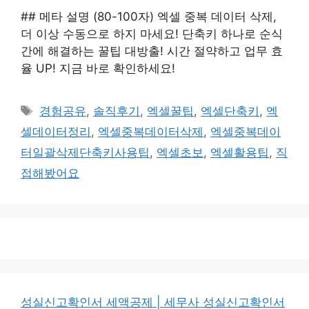
## 메타 설명 (80-100자) 엑셀 중복 데이터 삭제,
더 이상 수동으로 하지 마세요! 단축키 하나로 순식
간에 해결하는 꿀팁 대방출! 시간 절약하고 업무 효
율 UP! 지금 바로 확인하세요!
태
경험공유
,
솔직후기
,
엑셀꿀팁
,
엑셀단축키
,
엑
그
셀데이터정리
,
엑셀중복데이터삭제
,
엑셀중복데이
터일괄삭제단축키사용팁
,
엑셀초보
,
엑셀활용팁
,
직
접해봤어요
성실신고확인서 세액공제 | 세무사 성실신고확인서