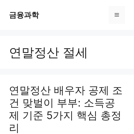
컨
텐
금융과학
메
츠
로
뉴
건
너
연말정산 절세
뛰
기
연말정산 배우자 공제 조
건 맞벌이 부부: 소득공
제 기준 5가지 핵심 총정
리