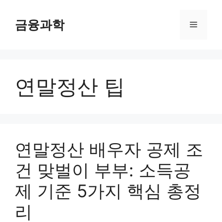
컨
텐
금융과학
메
츠
로
뉴
건
너
연말정산 팁
뛰
기
연말정산 배우자 공제 조
건 맞벌이 부부: 소득공
제 기준 5가지 핵심 총정
리