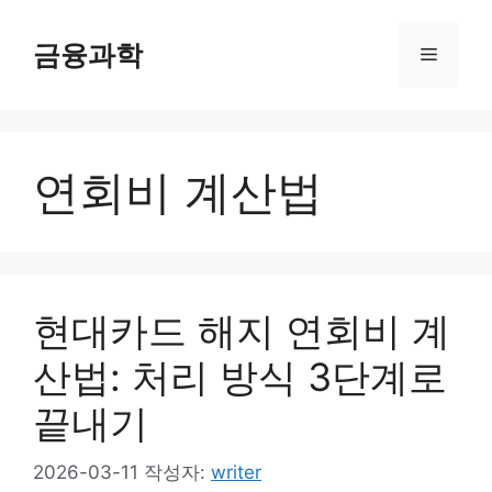
컨
텐
금융과학
메
츠
로
뉴
건
너
연회비 계산법
뛰
기
현대카드 해지 연회비 계
산법: 처리 방식 3단계로
끝내기
2026-03-11
작성자:
writer