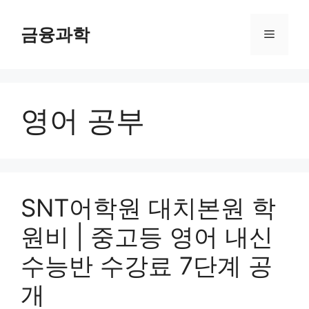
컨
텐
금융과학
메
츠
로
뉴
건
너
영어 공부
뛰
기
SNT어학원 대치본원 학
원비 | 중고등 영어 내신
수능반 수강료 7단계 공
개