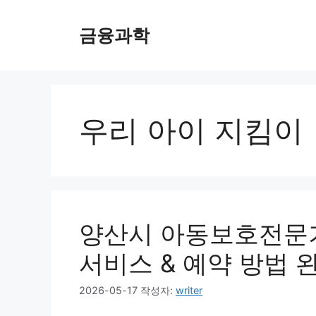
컨
텐
금융과학
츠
로
건
너
뛰
우리 아이 지킴이
기
양산시 아동보호전문기
서비스 & 예약 방법 
2026-05-17
작성자:
writer