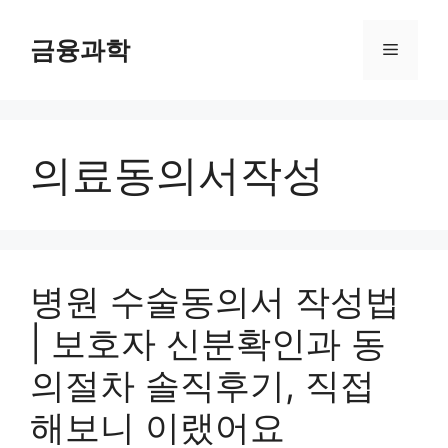
컨
텐
금융과학
메
츠
로
뉴
건
너
의료동의서작성
뛰
기
병원 수술동의서 작성법
| 보호자 신분확인과 동
의절차 솔직후기, 직접
해보니 이랬어요