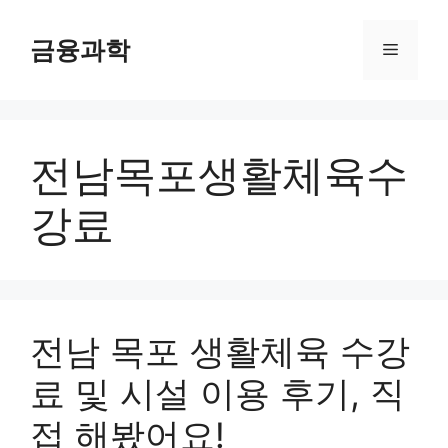
컨
텐
금융과학
메
츠
로
뉴
건
너
전남목포생활체육수
뛰
기
강료
전남 목포 생활체육 수강
료 및 시설 이용 후기, 직
접 해봤어요!