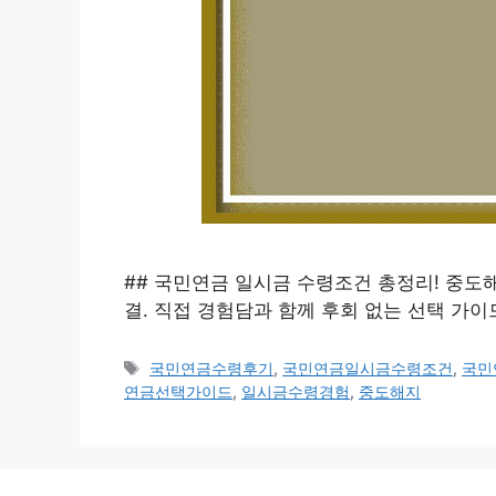
## 국민연금 일시금 수령조건 총정리! 중도
결. 직접 경험담과 함께 후회 없는 선택 가
태
국민연금수령후기
,
국민연금일시금수령조건
,
국민
그
연금선택가이드
,
일시금수령경험
,
중도해지