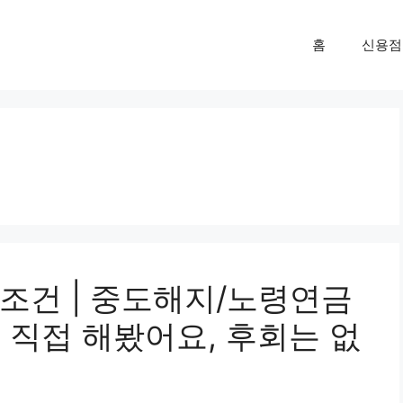
홈
신용점
조건 | 중도해지/노령연금
 직접 해봤어요, 후회는 없