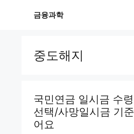
컨
텐
금융과학
츠
로
건
너
뛰
중도해지
기
국민연금 일시금 수령
선택/사망일시금 기준
어요