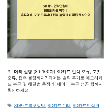
## 메타 설명 (80-100자) SD카드 인식 오류, 포맷
오류, 접촉 불량까지? 겪어본 솔직 후기로 메모리카
드 복구 및 해결법 총정리! 데이터 복구 성공 팁까지
확인하세요.
태
SD카드복구방법
,
SD카드수리
,
SD카드인식안
그