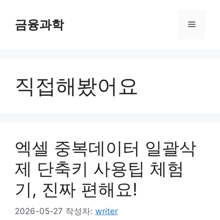
컨
텐
금융과학
메
츠
로
뉴
건
너
직접해봤어요
뛰
기
엑셀 중복데이터 일괄삭
제 단축키 사용팁 체험
기, 진짜 편해요!
2026-05-27
작성자:
writer