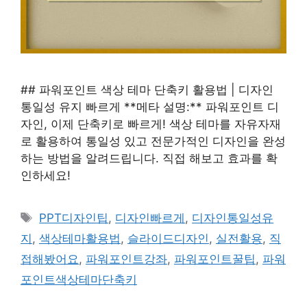
## 파워포인트 색상 테마 단축키 활용법 | 디자인
통일성 유지 빠르게 **메타 설명:** 파워포인트 디
자인, 이제 단축키로 빠르게! 색상 테마를 자유자재
로 활용하여 통일성 있고 전문가적인 디자인을 완성
하는 방법을 알려드립니다. 직접 해보고 효과를 확
인하세요!
태
PPT디자인팁
,
디자인빠르게
,
디자인통일성유
그
지
,
색상테마활용법
,
슬라이드디자인
,
실전활용
,
직
접해봤어요
,
파워포인트강좌
,
파워포인트꿀팁
,
파워
포인트색상테마단축키