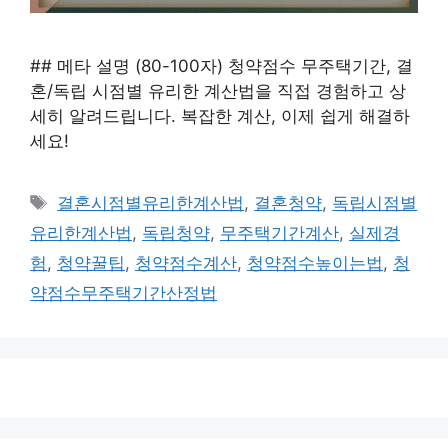
## 메타 설명 (80-100자) 청약점수 무주택기간, 결
혼/독립 시점별 유리한 계산법을 직접 경험하고 상
세히 알려드립니다. 복잡한 계산, 이제 쉽게 해결하
세요!
태
결혼시점별유리한계산법
,
결혼청약
,
독립시점별
그
유리한계산법
,
독립청약
,
무주택기간계산
,
실제경
험
,
청약꿀팁
,
청약점수계산
,
청약점수높이는법
,
청
약점수무주택기간산정법