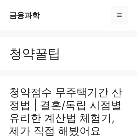
컨
텐
금융과학
메
츠
로
뉴
건
너
청약꿀팁
뛰
기
청약점수 무주택기간 산
정법 | 결혼/독립 시점별
유리한 계산법 체험기,
제가 직접 해봤어요