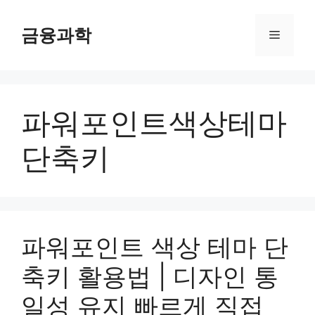
컨
텐
금융과학
메
츠
로
뉴
건
너
파워포인트색상테마
뛰
기
단축키
파워포인트 색상 테마 단
축키 활용법 | 디자인 통
일성 유지 빠르게 직접