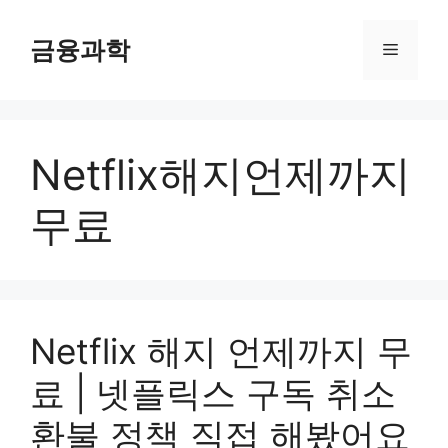
컨
텐
금융과학
메
츠
로
뉴
건
너
Netflix해지언제까지
뛰
기
무료
Netflix 해지 언제까지 무
료 | 넷플릭스 구독 취소
환불 정책 직접 해봤어요