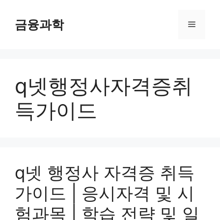
컨
텐
금융과학
메
츠
로
뉴
건
너
q넷행정사자격증취
뛰
기
득가이드
q넷 행정사 자격증 취득
가이드 | 응시자격 및 시
험과목 | 학습 전략 및 일