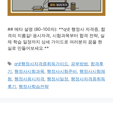
## 메타 설명 (80-100자): **q넷 행정사 자격증, 합
격의 지름길! 응시자격, 시험과목부터 합격 전략, 실
제 학습 일정까지 상세 가이드로 여러분의 꿈을 현
실로 만들어보세요.**
태
q넷행정사자격증취득가이드
,
공부방법
,
합격후
그
기
,
행정사시험과목
,
행정사시험준비
,
행정사시험체
험
,
행정사응시자격
,
행정사일정
,
행정사자격증취득
후기
,
행정사학습전략