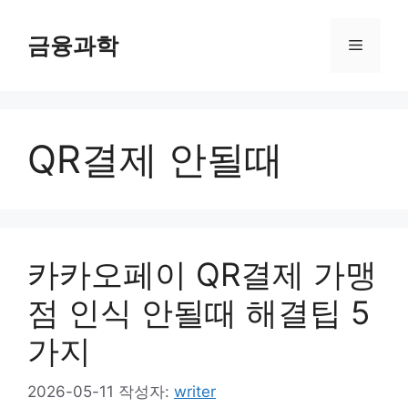
컨
텐
금융과학
메
츠
로
뉴
건
너
QR결제 안될때
뛰
기
카카오페이 QR결제 가맹
점 인식 안될때 해결팁 5
가지
2026-05-11
작성자:
writer