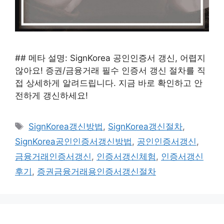
## 메타 설명: SignKorea 공인인증서 갱신, 어렵지
않아요! 증권/금융거래 필수 인증서 갱신 절차를 직
접 상세하게 알려드립니다. 지금 바로 확인하고 안
전하게 갱신하세요!
태
SignKorea갱신방법
,
SignKorea갱신절차
,
그
SignKorea공인인증서갱신방법
,
공인인증서갱신
,
금융거래인증서갱신
,
인증서갱신체험
,
인증서갱신
후기
,
증권금융거래용인증서갱신절차