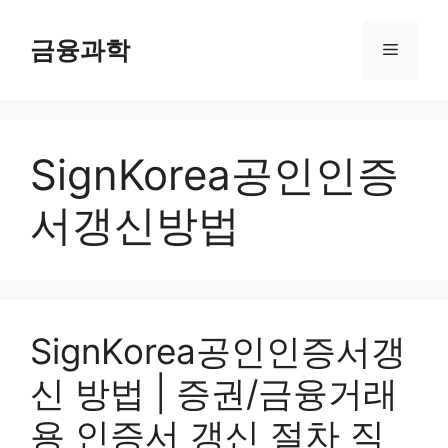
컨
텐
금융과학
메
츠
로
뉴
건
너
SignKorea공인인증
뛰
기
서갱신방법
SignKorea공인인증서갱
신 방법 | 증권/금융거래
용 인증서 갱신 절차 직