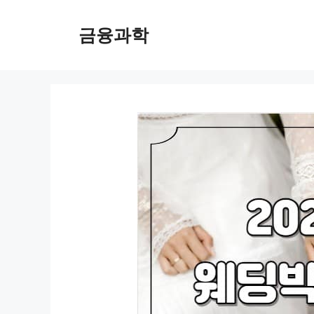
컨
텐
금융과학
츠
로
건
너
뛰
기